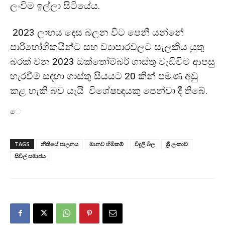
ලංවිම ඉල්ලා සිටියේය.
2023 ලාභය දෙස බලන විට පෙනී යන්නේ
පාරිභෝගිකයින්ට සහ ව්‍යාපාරවලට සැලකිය යුතු
බරක් වන 2023 ඔක්තෝම්බර් ගාස්තු වැඩිවීම ආපසු
හැරවීම සඳහා ගාස්තු සියයට 20 කින් පමණ අඩු
කළ හැකි බව යැයි විශේෂඥයකු පෙන්වා දී තිබේ.
ෙ
TAGS
නීතියේ පාලනය
මානව හිමිකම්
විදුලි බිල
ශ්‍රී ලංකාව
සිවිල් සමාජය