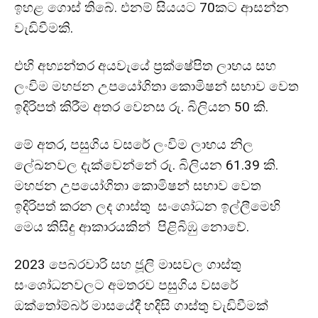
ඉහළ ගොස් තිබේ. එනම් සියයට 70කට ආසන්න
වැඩිවීමකි.
එහි අභ්‍යන්තර අයවැයේ ප්‍රක්ෂේපිත ලාභය සහ
ලංවිම මහජන උපයෝගිතා කොමිෂන් සභාව වෙත
ඉදිරිපත් කිරීම අතර වෙනස රු. බිලියන 50 කි.
මේ අතර, පසුගිය වසරේ ලංවිම ලාභය නිල
ලේඛනවල දැක්වෙන්නේ රු. බිලියන 61.39 කි.
මහජන උපයෝගිතා කොමිෂන් සභාව වෙත
ඉදිරිපත් කරන ලද ගාස්තු සංශෝධන ඉල්ලීමෙහි
මෙය කිසිදු ආකාරයකින් පිළිබිඹු නොවේ.
2023 පෙබරවාරි සහ ජූලි මාසවල ගාස්තු
සංශෝධනවලට අමතරව පසුගිය වසරේ
ඔක්තෝම්බර් මාසයේදී හදිසි ගාස්තු වැඩිවීමක්