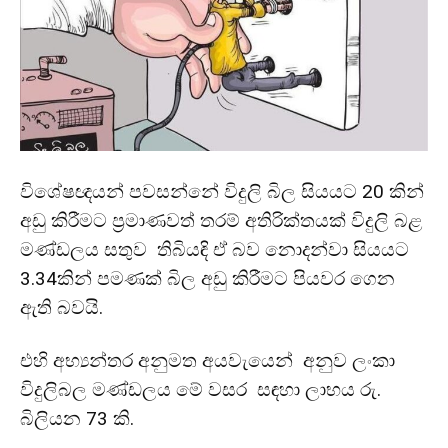
විශේෂඥයන් පවසන්නේ විදුලි බිල සියයට 20 කින්
අඩු කිරීමට ප්‍රමාණවත් තරම් අතිරික්තයක් විදුලි බළ
මණ්ඩලය සතුව තිබියඳි ඒ බව නොදන්වා සියයට
3.34කින් පමණක් බිල අඩු කිරීමට පියවර ගෙන
ඇති බවයි.
එහි අභ්‍යන්තර අනුමත අයවැයෙන් අනුව ලංකා
විදුලිබල මණ්ඩලය මේ වසර සඳහා ලාභය රු.
බිලියන 73 කි.