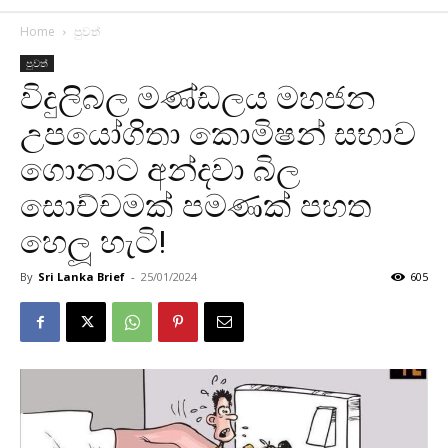
Home
පුවත්
පුවත්
විදුලිබල මණ්ඩලය මහජන
උපයෝගිතා කොමිෂන් සභාව
ගොනාට අන්දවා බිල
සොච්චමක් පමණක් පහත
හෙලූ හැටි!
By
Sri Lanka Brief
-
25/01/2024
605