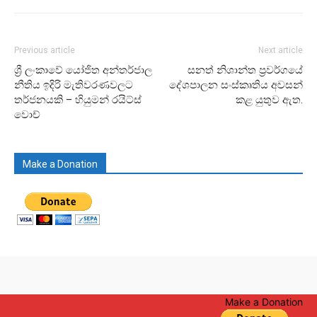
Previous article
Next article
ශ්‍රී ලංකාවේ යෝජිත අන්තර්ජාල
සනත් නිශාන්ත ප්‍රවර්ගයේ
නීතිය ඉදිරි මැතිවරණවලට
දේශපාලන සංස්කෘතිය අවසන්
තර්ජනයකි – හියුමන් රයිට්ස්
කළ යුතුව ඇත.
වොච්
Make a Donation
Make a Donation