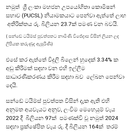
නමුත් ශ්‍රී ලංකා මහජන උපයෝගිතා කොමිෂන්
සභාව (PUCSL) නියාමකයාට පෙන්වා ඇත්තේ ලාභ
අතිරික්තය රු. බිලියන 23.7ක් පමණ වන බවයි.
( සන්ඩේ ටයිම්ස් පුවත්පතට නාමිණි විජේදාස විසින් ලියන ලද
ලිපියක කරුණූද ඇසුරිණි)
එසේ කර ඇත්තේ විදුලි බිලෙන් හුදෙක් 3.34% ක
අඩු කිරීමක් සඳහා වන එහි ඉල්ලීම
සාධාරණීකරණය කිරීම සඳහා බව ලේඛන පෙන්වා
දෙයි.
සන්ඩේ ටයිම්ස් පුවත්පත විසින් දැක ඇති එහි
අනුමත අයවැයට අනුව, ලංවිම මෙහෙයුම් වැය
2022 දී බිලියන 97ක් පමණක්වි වූ නමුත් 2024
සඳහා ප්‍රක්ෂේපිත වැය රු. දී බිලියන 164ක් තරම්